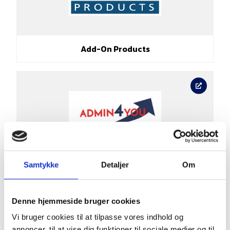
Add-On Products
Samtykke
Detaljer
Om
Admin4you/TopWine
Denne hjemmeside bruger cookies
Vi bruger cookies til at tilpasse vores indhold og
annoncer, til at vise dig funktioner til sociale medier og til