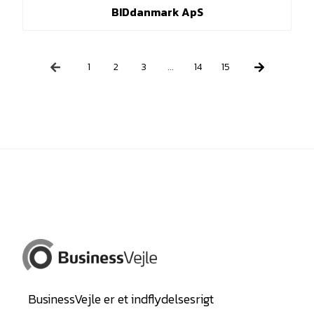
BIDdanmark ApS
1
2
3
...
14
15
BusinessVejle er et indflydelsesrigt