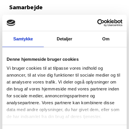
Samarbejde
Du bliver en vigtig del af et lille, tæt team
og får særligt tæt samarbejde med:
Samtykke
Detaljer
Om
Erhvervsplaymakeren (Jonas)
– som
du understøtter med medlemsindsigter,
netværksdrift og eventeksekvering.
Denne hjemmeside bruger cookies
Vi bruger cookies til at tilpasse vores indhold og
Marketingassistent og
annoncer, til at vise dig funktioner til sociale medier og til
studentermedhjælper (Line)
– om
at analysere vores trafik. Vi deler også oplysninger om
eventkommunikation, SoMe og website.
din brug af vores hjemmeside med vores partnere inden
for sociale medier, annonceringspartnere og
Bestyrelsen
– indirekte gennem
analysepartnere. Vores partnere kan kombinere disse
data med andre oplysninger, du har givet dem, eller som
udvikling af events, netværk og
de har indsamlet fra din brug af deres tjenester.
medlemsoplevelsen.